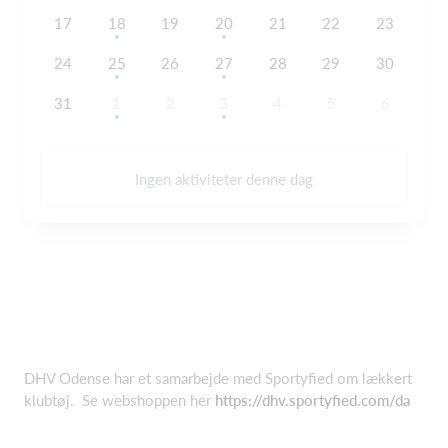
17
18
19
20
21
22
23
24
25
26
27
28
29
30
31
1
2
3
4
5
6
Ingen aktiviteter denne dag
DHV Odense har et samarbejde med Sportyfied om lækkert
klubtøj. Se webshoppen her
https://dhv.sportyfied.com/da